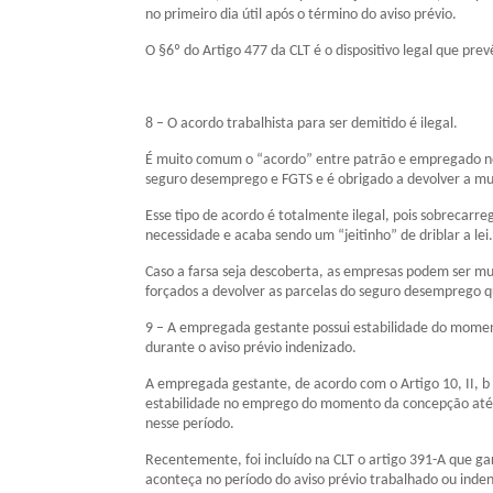
no primeiro dia útil após o término do aviso prévio.
O §6º do Artigo 477 da CLT é o dispositivo legal que prev
8 – O acordo trabalhista para ser demitido é ilegal.
É muito comum o “acordo” entre patrão e empregado no
seguro desemprego e FGTS e é obrigado a devolver a m
Esse tipo de acordo é totalmente ilegal, pois sobreca
necessidade e acaba sendo um “jeitinho” de driblar a lei.
Caso a farsa seja descoberta, as empresas podem ser mu
forçados a devolver as parcelas do seguro desemprego q
9 – A empregada gestante possui estabilidade do moment
durante o aviso prévio indenizado.
A empregada gestante, de acordo com o Artigo 10, II, b d
estabilidade no emprego do momento da concepção até 
nesse período.
Recentemente, foi incluído na CLT o artigo 391-A que gar
aconteça no período do aviso prévio trabalhado ou inden