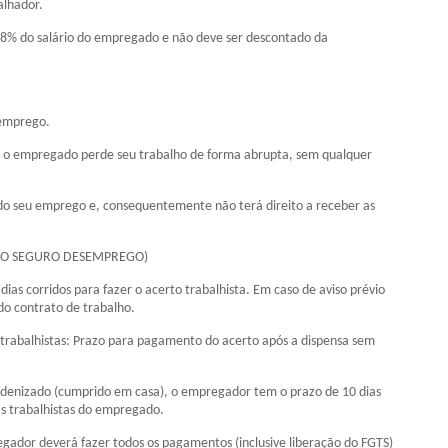
alhador.
e 8% do salário do empregado e não deve ser descontado da
semprego.
is o empregado perde seu trabalho de forma abrupta, sem qualquer
o seu emprego e, consequentemente não terá direito a receber as
EI DO SEGURO DESEMPREGO)
dias corridos para fazer o acerto trabalhista. Em caso de aviso prévio
 do contrato de trabalho.
 trabalhistas: Prazo para pagamento do acerto após a dispensa sem
o indenizado (cumprido em casa), o empregador tem o prazo de 10 dias
s trabalhistas do empregado.
egador deverá fazer todos os pagamentos (inclusive liberação do FGTS)