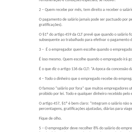
remuneração e condições especiais, se houver.
2 – Quem recebe por mês, tem direito a receber o salári
O pagamento de salário jamais pode ser pactuado por p
gratificações).
O §1º do artigo 459 da CLT prevê que quando o salário f
subsequente ao trabalhado para efetivar o pagamento d
3 – É o empregador quem escolhe quando o empregado ir
É isso mesmo. Quem escolhe quando o empregado irá goz
É o que diz o artigo 136 da CLT: “A época da concessão d
4 – Todo o dinheiro que o empregado recebe do empregad
O famoso “salário por fora” que muitos empregadores ut
proibido por lei. Todo e qualquer dinheiro recebido pel
O artigo 457, §1º é bem claro: “Integram o salário não 
percentagens, gratificações ajustadas, diárias para vi
Fique de olho.
5 – O empregador deve recolher 8% do salário do empreg