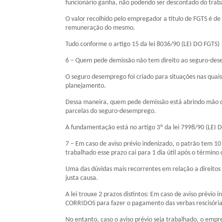
funcionário ganha, não podendo ser descontado do trab
O valor recolhido pelo empregador a título de FGTS é d
remuneração do mesmo.
Tudo conforme o artigo 15 da lei 8036/90 (LEI DO FGTS)
6 – Quem pede demissão não tem direito ao seguro-de
O seguro desemprego foi criado para situações nas qua
planejamento.
Dessa maneira, quem pede demissão está abrindo mão d
parcelas do seguro-desemprego.
A fundamentação está no artigo 3º da lei 7998/90 (L
7 – Em caso de aviso prévio indenizado, o patrão tem 10 
trabalhado esse prazo cai para 1 dia útil após o término
Uma das dúvidas mais recorrentes em relação a direitos
justa causa.
A lei trouxe 2 prazos distintos: Em caso de aviso prévi
CORRIDOS para fazer o pagamento das verbas rescisória
No entanto, caso o aviso prévio seja trabalhado, o empr