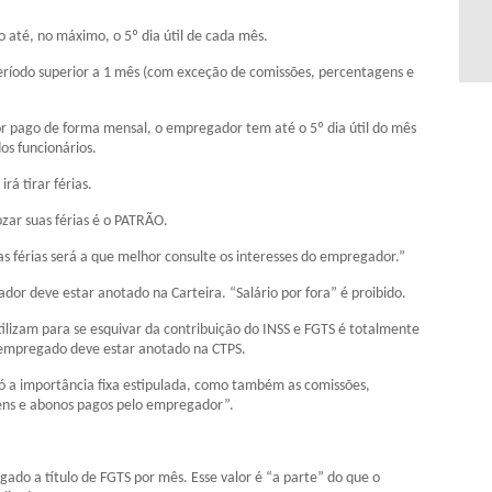
o até, no máximo, o 5º dia útil de cada mês.
eríodo superior a 1 mês (com exceção de comissões, percentagens e
or pago de forma mensal, o empregador tem até o 5º dia útil do mês
os funcionários.
á tirar férias.
ar suas férias é o PATRÃO.
as férias será a que melhor consulte os interesses do empregador.”
or deve estar anotado na Carteira. “Salário por fora” é proibido.
ilizam para se esquivar da contribuição do INSS e FGTS é totalmente
o empregado deve estar anotado na CTPS.
só a importância fixa estipulada, como também as comissões,
agens e abonos pagos pelo empregador”.
ado a título de FGTS por mês. Esse valor é “a parte” do que o