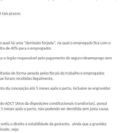
ê tais prazos.
 qual há uma “demissão forjada”, na qual o empregado fica com o
ulta de 40% para o empregador.
rrega o órgão responsável pelo pagamento do seguro-desemprego sem
ltadas de forma pesada pelos fiscais do trabalho e empregados
ue foram recebidas ilegalmente.
o da concepção até 5 meses após o parto, inclusive se engravidar
o ADCT (Atos da disposições constitucionais transitorias), possui
5 meses após o parto, não podendo ser demitida sem justa causa
antiu o direito a estabilidade da gestante, ainda que a gravidez
izado, veja: