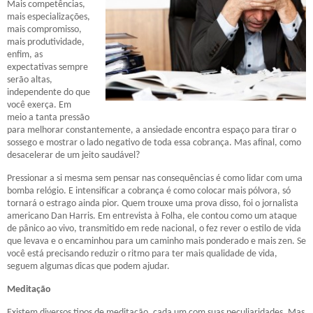
Mais competências,
mais especializações,
mais compromisso,
mais produtividade,
enfim, as
expectativas sempre
serão altas,
independente do que
você exerça. Em
meio a tanta pressão
para melhorar constantemente, a ansiedade encontra espaço para tirar o
sossego e mostrar o lado negativo de toda essa cobrança. Mas afinal, como
desacelerar de um jeito saudável?
Pressionar a si mesma sem pensar nas consequências é como lidar com uma
bomba relógio. E intensificar a cobrança é como colocar mais pólvora, só
tornará o estrago ainda pior. Quem trouxe uma prova disso, foi o jornalista
americano Dan Harris. Em entrevista à Folha, ele contou como um ataque
de pânico ao vivo, transmitido em rede nacional, o fez rever o estilo de vida
que levava e o encaminhou para um caminho mais ponderado e mais zen. Se
você está precisando reduzir o ritmo para ter mais qualidade de vida,
seguem algumas dicas que podem ajudar.
Meditação
Existem diversos tipos de meditação, cada um com suas peculiaridades. Mas