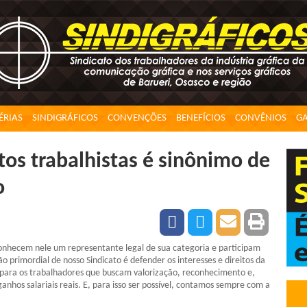
ÉRIAS
SINDIGRÁFICOS
CONVENÇÕES
BENEFÍCIOS
CONVÊNIOS
GA
os trabalhistas é sinônimo de
o
conhecem nele um representante legal de sua categoria e participam
 primordial de nosso Sindicato é defender os interesses e direitos da
 para os trabalhadores que buscam valorização, reconhecimento e,
nhos salariais reais. E, para isso ser possível, contamos sempre com a