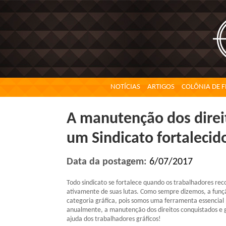
NOTÍCIAS
ARTIGOS
COLÔNIA DE F
A manutenção dos direit
um Sindicato fortalecid
Data da postagem:
6/07/2017
Todo sindicato se fortalece quando os trabalhadores re
ativamente de suas lutas. Como sempre dizemos, a função
categoria gráfica, pois somos uma ferramenta essencial
anualmente, a manutenção dos direitos conquistados e ga
ajuda dos trabalhadores gráficos!