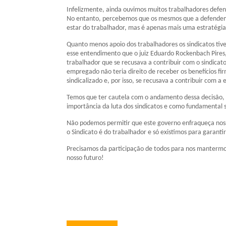
Infelizmente, ainda ouvimos muitos trabalhadores defend
No entanto, percebemos que os mesmos que a defendem,
estar do trabalhador, mas é apenas mais uma estratégia
Quanto menos apoio dos trabalhadores os sindicatos tiv
esse entendimento que o juiz Eduardo Rockenbach Pires,
trabalhador que se recusava a contribuir com o sindicat
empregado não teria direito de receber os benefícios f
sindicalizado e, por isso, se recusava a contribuir com a 
Temos que ter cautela com o andamento dessa decisão, m
importância da luta dos sindicatos e como fundamental su
Não podemos permitir que este governo enfraqueça nossa
o Sindicato é do trabalhador e só existimos para garanti
Precisamos da participação de todos para nos mantermos 
nosso futuro!