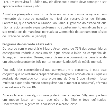
(17). Em entrevista à Rádio CBN, ele disse que a multa deve começar a ser
aplicada entre maio e junho.
A multa é planejada como forma de incentivar a economia de água em um
momento de recorde negativo no nível dos reservatórios do Sistema
Cantareira, que abastece a Grande São Paulo. O governo do estado diz que
não há racionamento e que problemas no abastecimento em alguns bairros
são resultados de manobras pontuais da Companhia de Saneamento Básico
do Estado de São Paulo (Sabesp).
Programa de desconto e taxa extra
De acordo com o secretário Mauro Arce, cerca de 75% dos consumidores
conseguiram reduzir o consumo de água desde o início da campanha da
Sabesp, em fevereiro. Desses, cerca de metade conseguiu se beneficiar de
um bônus (desconto) de 30% por ter economizado 20% da média mensal.
“Há 35% [dos consumidores] que aumentaram o consumo. É para esse
conjunto que nós estamos preparando um programa novo de ônus. O que eu
gostaria de resultado com esse programa de ônus é que ninguém fosse
multado e que todo mundo conseguisse não aumentar o consumo”, afirmou
o secretário à Rádio CBN.
Arce esclareceu que alguns casos poderão ser exceções. “Alguém que tem
um motivo justo: um casal que não tinha filho e teve quíntuplos.
Evidentemente, a gente vai analisar caso a caso”, disse.