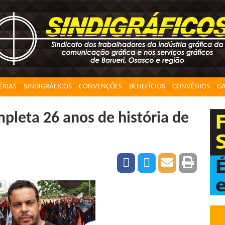
ÉRIAS
SINDIGRÁFICOS
CONVENÇÕES
BENEFÍCIOS
CONVÊNIOS
GA
mpleta 26 anos de história de