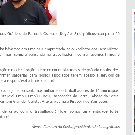
dos Gráficos de Barueri, Osasco e Região (Sindigráficos) completa 26
abalhávamos em uma sala emprestada pelo Sindicato dos Desenhistas.
ria, mas, sempre pensando no trabalhador, nos mantivemos firmes e
ação e modernização, além de conquistarmos sede própria e subsedes.
firmar parcerias para nossos associados terem acesso a serviços de
ira responsável e transparente!
 e, hoje, representamos milhares de trabalhadores de 16 municípios,
a, Itapevi, Embu, Embú-Guaçu, Itapecerica da Serra, Taboão da Serra,
 Vargem Grande Paulista, Araçariguama e Pirapora do Bom Jesus.
a de união com o trabalhador! Hoje, somos uma entidade forte,
uturo!
Álvaro Ferreira da Costa, presidente do Sindigráficos