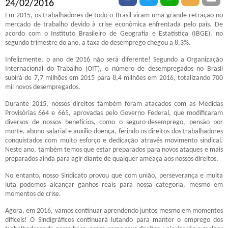
24/02/2016
Em 2015, os trabalhadores de todo o Brasil viram uma grande retração no
mercado de trabalho devido à crise econômica enfrentada pelo país. De
acordo com o Instituto Brasileiro de Geografia e Estatística (IBGE), no
segundo trimestre do ano, a taxa do desemprego chegou a 8,3%.
Infelizmente, o ano de 2016 não será diferente! Segundo a Organização
Internacional do Trabalho (OIT), o número de desempregados no Brasil
subirá de 7,7 milhões em 2015 para 8,4 milhões em 2016, totalizando 700
mil novos desempregados.
Durante 2015, nossos direitos também foram atacados com as Medidas
Provisórias 664 e 665, aprovadas pelo Governo Federal, que modificaram
diversos de nossos benefícios, como o seguro-desemprego, pensão por
morte, abono salarial e auxílio-doença, ferindo os direitos dos trabalhadores
conquistados com muito esforço e dedicação através movimento sindical.
Neste ano, também temos que estar preparados para novos ataques e mais
preparados ainda para agir diante de qualquer ameaça aos nossos direitos.
No entanto, nosso Sindicato provou que com união, perseverança e muita
luta podemos alcançar ganhos reais para nossa categoria, mesmo em
momentos de crise.
Agora, em 2016, vamos continuar aprendendo juntos mesmo em momentos
difíceis! O Sindigráficos continuará lutando para manter o emprego dos