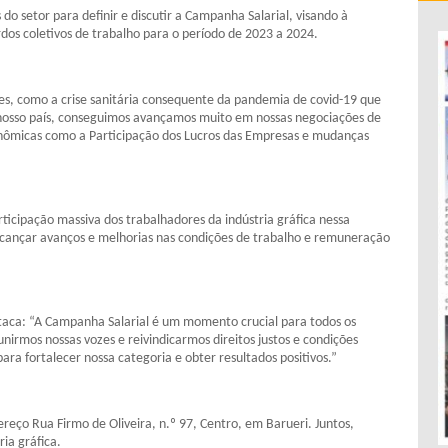
do setor para definir e discutir a Campanha Salarial, visando à
dos coletivos de trabalho para o período de 2023 a 2024.
des, como a crise sanitária consequente da pandemia de covid-19 que
 nosso país, conseguimos avançamos muito em nossas negociações de
nômicas como a Participação dos Lucros das Empresas e mudanças
articipação massiva dos trabalhadores da indústria gráfica nessa
alcançar avanços e melhorias nas condições de trabalho e remuneração
staca: “A Campanha Salarial é um momento crucial para todos os
unirmos nossas vozes e reivindicarmos direitos justos e condições
ra fortalecer nossa categoria e obter resultados positivos.”
ereço Rua Firmo de Oliveira, n.º 97, Centro, em Barueri. Juntos,
ia gráfica.