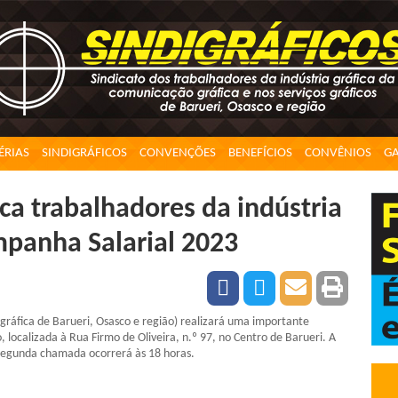
ÉRIAS
SINDIGRÁFICOS
CONVENÇÕES
BENEFÍCIOS
CONVÊNIOS
GA
ca trabalhadores da indústria
ampanha Salarial 2023
a gráfica de Barueri, Osasco e região) realizará uma importante
, localizada à Rua Firmo de Oliveira, n.º 97, no Centro de Barueri. A
segunda chamada ocorrerá às 18 horas.