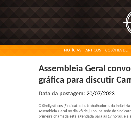
NOTÍCIAS
ARTIGOS
COLÔNIA DE F
Assembleia Geral convo
gráfica para discutir C
Data da postagem:
20/07/2023
O Sindigráficos (Sindicato dos trabalhadores da indústri
Assembleia Geral no dia 28 de julho, na sede do sindicato
primeira chamada está agendada para as 17 horas, e a 