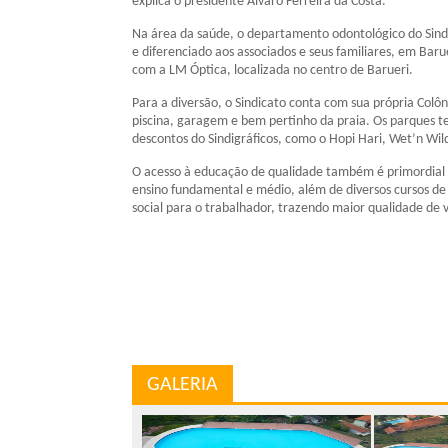
explica o presidente Álvaro Ferreira da Costa.
Na área da saúde, o departamento odontológico do Sin
e diferenciado aos associados e seus familiares, em Bar
com a LM Óptica, localizada no centro de Barueri.
Para a diversão, o Sindicato conta com sua própria Colôni
piscina, garagem e bem pertinho da praia. Os parques
descontos do Sindigráficos, como o Hopi Hari, Wet’n Wi
O acesso à educação de qualidade também é primordial a
ensino fundamental e médio, além de diversos cursos de
social para o trabalhador, trazendo maior qualidade de v
GALERIA