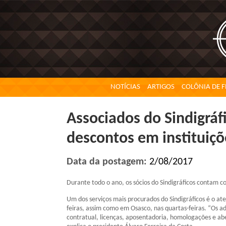
NOTÍCIAS
ARTIGOS
COLÔNIA DE F
Associados do Sindigráf
descontos em instituiçõ
Data da postagem:
2/08/2017
Durante todo o ano, os sócios do Sindigráficos contam c
Um dos serviços mais procurados do Sindigráficos é o at
feiras, assim como em Osasco, nas quartas-feiras. “Os a
contratual, licenças, aposentadoria, homologações e abe