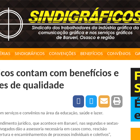
ÉRIAS
SINDIGRÁFICOS
CONVENÇÕES
BENEFÍCIOS
CONVÊNIOS
GA
icos contam com benefícios e
es de qualidade
om serviços e convênios na área da educação, saúde e lazer.
endimento jurídico, que acontece em Barueri, nas segundas e sextas-
dvogados dão a assessoria necessária em casos como, rescisão
rtura e encaminhamentos de processos individuais e coletivos”,