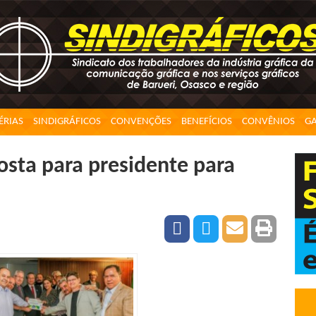
ÉRIAS
SINDIGRÁFICOS
CONVENÇÕES
BENEFÍCIOS
CONVÊNIOS
GA
osta para presidente para