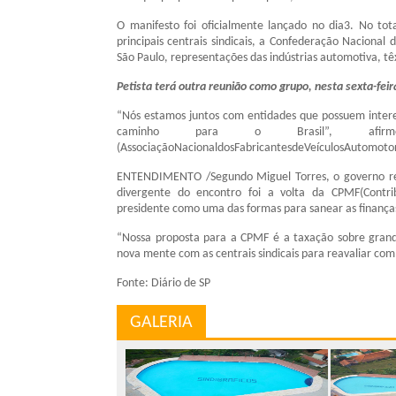
O manifesto foi oficialmente lançado no dia3. No to
principais centrais sindicais, a Confederação Nacional 
São Paulo, representações das indústrias automotiva, t
Petista terá outra reunião como grupo, nesta sexta-fei
“Nós estamos juntos com entidades que possuem intere
caminho para o Brasil”, afir
(AssociaçãoNacionaldosFabricantesdeVeículosAutomotor
ENTENDIMENTO /Segundo Miguel Torres, o governo rec
divergente do encontro foi a volta da CPMF(Contrib
presidente como uma das formas para sanear as finanças
“Nossa proposta para a CPMF é a taxação sobre grandes
nova mente com as centrais sindicais para reavaliar co
Fonte: Diário de SP
GALERIA