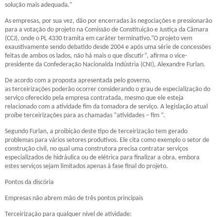
solução mais adequada.”
As empresas, por sua vez, dão por encerradas às negociações e pressionarão
para a votação do projeto na Comissão de Constituição e Justiça da Câmara
(CCJ), onde o PL 4330 tramita em caráter terminativo.”O projeto vem
exaustivamente sendo debatido desde 2004 e após uma série de concessões
feitas de ambos os lados, não há mais o que discutir”, afirma o vice-
presidente da Confederação Nacionalda Indústria (
CNI
),
Alexandre Furlan
.
De acordo com a proposta apresentada pelo governo,
as
terceirizações
poderão ocorrer considerando o grau de especialização do
serviço oferecido pela empresa contratada, mesmo que ele esteja
relacionado com a atividade fim da tomadora de serviço. A legislação atual
proíbe
terceirizações
para as chamadas “atividades – fim “.
Segundo Furlan, a proibição deste tipo de terceirização tem gerado
problemas para vários setores produtivos. Ele cita como exemplo o setor de
construção civil, no qual uma construtora precisa contratar serviços
especializados de hidráulica ou de elétrica para finalizar a obra, embora
estes serviços sejam limitados apenas à fase final do projeto.
Pontos da discória
Empresas não abrem mão de três pontos principais
Terceirização para qualquer nível de atividade: