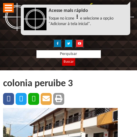
Acesse mais rápido
Toque no icone
e selecione a opção
"Adicionar à tela inicial".
Buscar
colonia peruibe 3