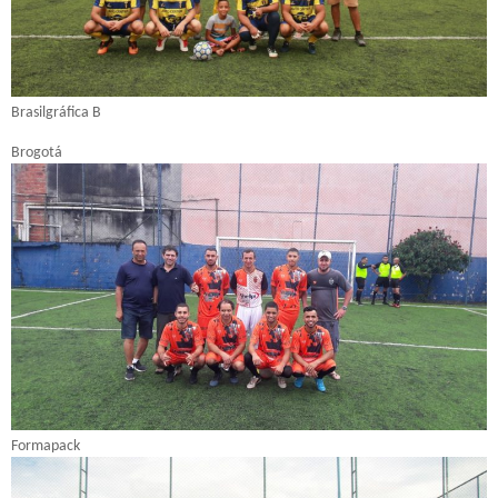
Brasilgráfica B
Brogotá
Formapack