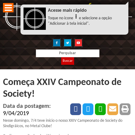
Acesse mais rápido
Toque no icone
e selecione a opção
"Adicionar à tela inicial".
Buscar
Começa XXIV Campeonato de
Society!
Data da postagem:
9/04/2019
Nesse domingo, 7/4 teve início o nosso XXIV Campeonato de Society do
Sindigráicos, no Metal Clube!