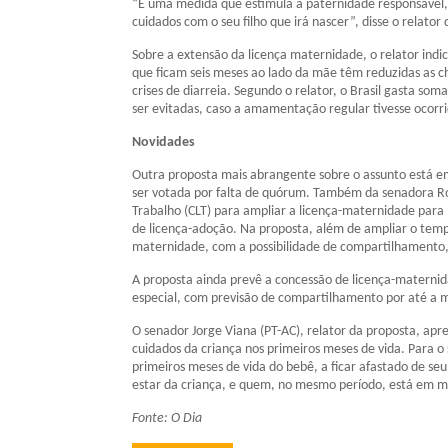
“É uma medida que estimula a paternidade responsável, 
cuidados com o seu filho que irá nascer”, disse o relator
Sobre a extensão da licença maternidade, o relator indi
que ficam seis meses ao lado da mãe têm reduzidas as 
crises de diarreia. Segundo o relator, o Brasil gasta s
ser evitadas, caso a amamentação regular tivesse ocorri
Novidades
Outra proposta mais abrangente sobre o assunto está em
ser votada por falta de quórum. Também da senadora Ros
Trabalho (CLT) para ampliar a licença-maternidade para
de licença-adoção. Na proposta, além de ampliar o temp
maternidade, com a possibilidade de compartilhamento,
A proposta ainda prevê a concessão de licença-maternid
especial, com previsão de compartilhamento por até a 
O senador Jorge Viana (PT-AC), relator da proposta, apr
cuidados da criança nos primeiros meses de vida. Para o
primeiros meses de vida do bebê, a ficar afastado de seu
estar da criança, e quem, no mesmo período, está em 
Fonte: O Dia