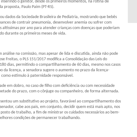
inserindo o genitor, desde os primeiros momentos, na rotina de
 da proposta, Paulo Paim (PT-RS).
cou dados da Sociedade Brasileira de Pediatria, mostrando que bebês
chances de contrair pneumonia, desenvolver anemia ou sofrer com
omas altíssimas por ano para atender crianças com doenças que poderiam
do durante os primeiros meses de vida.
 análise na comissão, mas apesar de lida e discutida, ainda não pode
e Freitas, o PLS 151/2017 modifica a Consolidação das Leis do
 180 dias, permitindo o compartilhamento de 60 dias, mesmo nos casos
o da licença, a senadora sugere o aumento no prazo da licença-
 como estímulo à paternidade responsável.
ade em dobro, no caso de filho com deficiência ou com necessidade
metade do prazo, com o cônjuge ou companheiro, de forma alternada.
esentou um substitutivo ao projeto, favorável ao compartilhamento dos
 senador, cabe aos pais, em conjunto, decidir quem está mais apto, nos
 posto de trabalho, a fim de ministrar os cuidados necessários ao bem-
melhores condições de permanecer trabalhando.