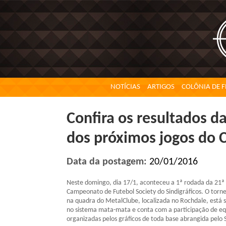
NOTÍCIAS
ARTIGOS
COLÔNIA DE F
Confira os resultados d
dos próximos jogos do 
Data da postagem:
20/01/2016
Neste domingo, dia 17/1, aconteceu a 1ª rodada da 21ª
Campeonato de Futebol Society do Sindigráficos. O torn
na quadra do MetalClube, localizada no Rochdale, está 
no sistema mata-mata e conta com a participação de eq
organizadas pelos gráficos de toda base abrangida pelo 