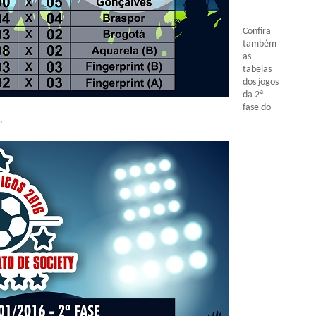
Confira
também
as
tabelas
dos jogos
da 2ª
fase do
.