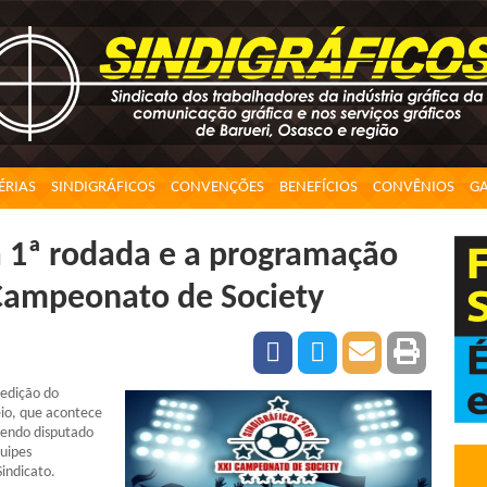
ÉRIAS
SINDIGRÁFICOS
CONVENÇÕES
BENEFÍCIOS
CONVÊNIOS
GA
a 1ª rodada e a programação
Campeonato de Society
 edição do
eio, que acontece
sendo disputado
uipes
Sindicato.