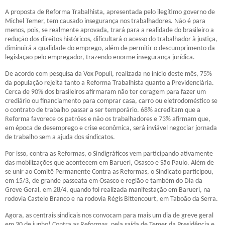
A proposta de Reforma Trabalhista, apresentada pelo ilegítimo governo de
Michel Temer, tem causado insegurança nos trabalhadores. Não é para
menos, pois, se realmente aprovada, trará para a realidade do brasileiro a
redução dos direitos históricos, dificultará o acesso do trabalhador à justiça,
diminuirá a qualidade do emprego, além de permitir o descumprimento da
legislação pelo empregador, trazendo enorme insegurança jurídica.
De acordo com pesquisa da Vox Populi, realizada no início deste mês, 75%
da população rejeita tanto a Reforma Trabalhista quanto a Previdenciária.
Cerca de 90% dos brasileiros afirmaram não ter coragem para fazer um
crediário ou financiamento para comprar casa, carro ou eletrodoméstico se
o contrato de trabalho passar a ser temporário. 68% acreditam que a
Reforma favorece os patrões e não os trabalhadores e 73% afirmam que,
em época de desemprego e crise econômica, será inviável negociar jornada
de trabalho sem a ajuda dos sindicatos.
Por isso, contra as Reformas, o Sindigráficos vem participando ativamente
das mobilizações que acontecem em Barueri, Osasco e São Paulo. Além de
se unir ao Comitê Permanente Contra as Reformas, o Sindicato participou,
em 15/3, de grande passeata em Osasco e região e também do Dia da
Greve Geral, em 28/4, quando foi realizada manifestação em Barueri, na
rodovia Castelo Branco e na rodovia Régis Bittencourt, em Taboão da Serra.
Agora, as centrais sindicais nos convocam para mais um dia de greve geral
em 30 de junho! Contra as Reformas, pela saída de Temer da Presidência e