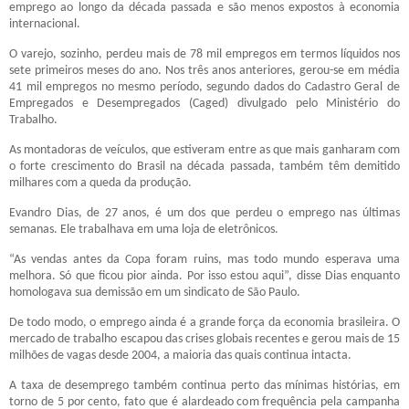
emprego ao longo da década passada e são menos expostos à economia
internacional.
O varejo, sozinho, perdeu mais de 78 mil empregos em termos líquidos nos
sete primeiros meses do ano. Nos três anos anteriores, gerou-se em média
41 mil empregos no mesmo período, segundo dados do Cadastro Geral de
Empregados e Desempregados (Caged) divulgado pelo Ministério do
Trabalho.
As montadoras de veículos, que estiveram entre as que mais ganharam com
o forte crescimento do Brasil na década passada, também têm demitido
milhares com a queda da produção.
Evandro Dias, de 27 anos, é um dos que perdeu o emprego nas últimas
semanas. Ele trabalhava em uma loja de eletrônicos.
“As vendas antes da Copa foram ruins, mas todo mundo esperava uma
melhora. Só que ficou pior ainda. Por isso estou aqui”, disse Dias enquanto
homologava sua demissão em um sindicato de São Paulo.
De todo modo, o emprego ainda é a grande força da economia brasileira. O
mercado de trabalho escapou das crises globais recentes e gerou mais de 15
milhões de vagas desde 2004, a maioria das quais continua intacta.
A taxa de desemprego também continua perto das mínimas histórias, em
torno de 5 por cento, fato que é alardeado com frequência pela campanha