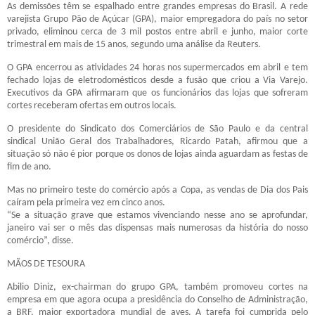
As demissões têm se espalhado entre grandes empresas do Brasil. A rede
varejista Grupo Pão de Açúcar (GPA), maior empregadora do país no setor
privado, eliminou cerca de 3 mil postos entre abril e junho, maior corte
trimestral em mais de 15 anos, segundo uma análise da Reuters.
O GPA encerrou as atividades 24 horas nos supermercados em abril e tem
fechado lojas de eletrodomésticos desde a fusão que criou a Via Varejo.
Executivos da GPA afirmaram que os funcionários das lojas que sofreram
cortes receberam ofertas em outros locais.
O presidente do Sindicato dos Comerciários de São Paulo e da central
sindical União Geral dos Trabalhadores, Ricardo Patah, afirmou que a
situação só não é pior porque os donos de lojas ainda aguardam as festas de
fim de ano.
Mas no primeiro teste do comércio após a Copa, as vendas de Dia dos Pais
caíram pela primeira vez em cinco anos.
“Se a situação grave que estamos vivenciando nesse ano se aprofundar,
janeiro vai ser o mês das dispensas mais numerosas da história do nosso
comércio”, disse.
MÃOS DE TESOURA
Abilio Diniz, ex-chairman do grupo GPA, também promoveu cortes na
empresa em que agora ocupa a presidência do Conselho de Administração,
a BRF, maior exportadora mundial de aves. A tarefa foi cumprida pelo