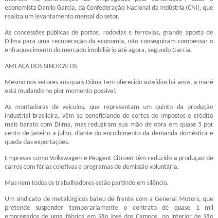
economista Danilo Garcia, da Confederação Nacional da Indústria (CNI), que
realiza um levantamento mensal do setor.
As concessões públicas de portos, rodovias e ferrovias, grande aposta de
Dilma para uma recuperação da economia, não conseguiram compensar o
enfraquecimento do mercado imobiliário até agora, segundo Garcia.
AMEAÇA DOS SINDICATOS
Mesmo nos setores aos quais Dilma tem oferecido subsídios há anos, a maré
está mudando no pior momento possível.
As montadoras de veículos, que representam um quinto da produção
industrial brasileira, vêm se beneficiando de cortes de impostos e crédito
mais barato com Dilma, mas reduziram sua mão de obra em quase 5 por
cento de janeiro a julho, diante do encolhimento da demanda doméstica e
queda das exportações.
Empresas como Volkswagen e Peugeot Citroen têm reduzido a produção de
carros com férias coletivas e programas de demissão voluntária.
Mas nem todos os trabalhadores estão partindo em silêncio.
Um sindicato de metalúrgicos bateu de frente com a General Motors, que
pretende suspender temporariamente o contrato de quase 1 mil
empregados de uma fábrica em São José dos Campos, no interior de São