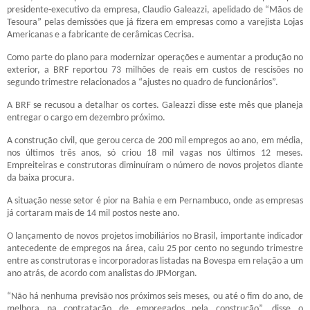
presidente-executivo da empresa, Claudio Galeazzi, apelidado de “Mãos de
Tesoura” pelas demissões que já fizera em empresas como a varejista Lojas
Americanas e a fabricante de cerâmicas Cecrisa.
Como parte do plano para modernizar operações e aumentar a produção no
exterior, a BRF reportou 73 milhões de reais em custos de rescisões no
segundo trimestre relacionados a “ajustes no quadro de funcionários”.
A BRF se recusou a detalhar os cortes. Galeazzi disse este mês que planeja
entregar o cargo em dezembro próximo.
A construção civil, que gerou cerca de 200 mil empregos ao ano, em média,
nos últimos três anos, só criou 18 mil vagas nos últimos 12 meses.
Empreiteiras e construtoras diminuíram o número de novos projetos diante
da baixa procura.
A situação nesse setor é pior na Bahia e em Pernambuco, onde as empresas
já cortaram mais de 14 mil postos neste ano.
O lançamento de novos projetos imobiliários no Brasil, importante indicador
antecedente de empregos na área, caiu 25 por cento no segundo trimestre
entre as construtoras e incorporadoras listadas na Bovespa em relação a um
ano atrás, de acordo com analistas do JPMorgan.
“Não há nenhuma previsão nos próximos seis meses, ou até o fim do ano, de
melhora na contratação de empregados pela construção”, disse o