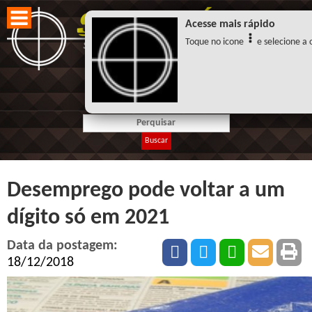
Acesse mais rápido
Toque no icone
e selecione a o
Buscar
Desemprego pode voltar a um
dígito só em 2021
Data da postagem:
18/12/2018