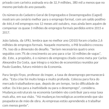
privado com carteira assinada era de 32,9 milhões, 380 mil a menos que no
mesmo período do ano passado.
Os números do Cadastro Geral de Empregados e Desempregados (Caged)
mostram um cenário melhor para o emprego formal, com um saldo positivo
de 444,4 mil empregos nos 12 meses até outubro, mas ainda bem aquém de
compensar os quase 3 milhões de empregos formais perdidos entre 2015 e
2017.
João Saboia, da UFRJ, lembra que no melhor ano (2010) foram criados 2,6
milhões de empregos formais. Naquele momento, o PIB brasileiro cresceu
7%. Isso dá a dimensão do desafio. “Seriam necessários quatro anos
seguidos com 7% de crescimento ao ano para criar 10 milhões de vagas”,
diz. Este, a propósito, é o número de empregos citado como meta por Carlos
Alexandre Da Costa, que integra o núcleo de economistas reunidos por
Paulo Guedes, futuro ministro da Economia.
Para Sergio Firpo, professor do Insper, a taxa de desemprego permanecerá
alta. “Esta crise foi muito longa e muito profunda. Colocou para fora do
mercado trabalhadores que, depois de um tempo, terão dificuldade de
voltar. Ou irão para a inatividade ou para o desemprego”, considera.
Mudanças estruturais na economia também vão contribuir para essa taxa
mais alta, em sua visão. “Há mudanças tecnológicas acontecendo que são
poupadoras de mão de obra. As empresas estão aprendendo a trabalhar
com menos gente”.