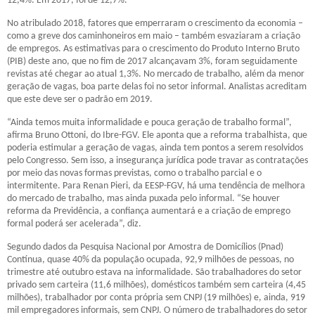
12,4%. Em 2017, foi de 12,7%.
No atribulado 2018, fatores que emperraram o crescimento da economia –
como a greve dos caminhoneiros em maio – também esvaziaram a criação
de empregos. As estimativas para o crescimento do Produto Interno Bruto
(PIB) deste ano, que no fim de 2017 alcançavam 3%, foram seguidamente
revistas até chegar ao atual 1,3%. No mercado de trabalho, além da menor
geração de vagas, boa parte delas foi no setor informal. Analistas acreditam
que este deve ser o padrão em 2019.
“Ainda temos muita informalidade e pouca geração de trabalho formal”,
afirma Bruno Ottoni, do Ibre-FGV. Ele aponta que a reforma trabalhista, que
poderia estimular a geração de vagas, ainda tem pontos a serem resolvidos
pelo Congresso. Sem isso, a insegurança jurídica pode travar as contratações
por meio das novas formas previstas, como o trabalho parcial e o
intermitente. Para Renan Pieri, da EESP-FGV, há uma tendência de melhora
do mercado de trabalho, mas ainda puxada pelo informal. “Se houver
reforma da Previdência, a confiança aumentará e a criação de emprego
formal poderá ser acelerada”, diz.
Segundo dados da Pesquisa Nacional por Amostra de Domicílios (Pnad)
Contínua, quase 40% da população ocupada, 92,9 milhões de pessoas, no
trimestre até outubro estava na informalidade. São trabalhadores do setor
privado sem carteira (11,6 milhões), domésticos também sem carteira (4,45
milhões), trabalhador por conta própria sem CNPJ (19 milhões) e, ainda, 919
mil empregadores informais, sem CNPJ. O número de trabalhadores do setor