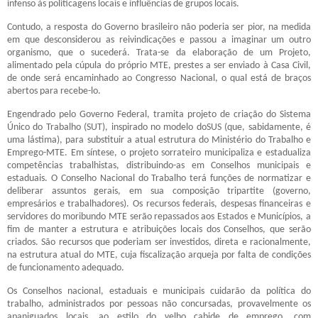
infenso às politicagens locais e influências de grupos locais.
Contudo, a resposta do Governo brasileiro não poderia ser pior, na medida
em que desconsiderou as reivindicações e passou a imaginar um outro
organismo, que o sucederá. Trata-se da elaboração de um Projeto,
alimentado pela cúpula do próprio MTE, prestes a ser enviado à Casa Civil,
de onde será encaminhado ao Congresso Nacional, o qual está de braços
abertos para recebe-lo.
Engendrado pelo Governo Federal, tramita projeto de criação do Sistema
Único do Trabalho (SUT), inspirado no modelo doSUS (que, sabidamente, é
uma lástima), para substituir a atual estrutura do Ministério do Trabalho e
Emprego-MTE. Em síntese, o projeto sorrateiro municipaliza e estadualiza
competências trabalhistas, distribuindo-as em Conselhos municipais e
estaduais. O Conselho Nacional do Trabalho terá funções de normatizar e
deliberar assuntos gerais, em sua composição tripartite (governo,
empresários e trabalhadores). Os recursos federais, despesas financeiras e
servidores do moribundo MTE serão repassados aos Estados e Municípios, a
fim de manter a estrutura e atribuições locais dos Conselhos, que serão
criados. São recursos que poderiam ser investidos, direta e racionalmente,
na estrutura atual do MTE, cuja fiscalização arqueja por falta de condições
de funcionamento adequado.
Os Conselhos nacional, estaduais e municipais cuidarão da política do
trabalho, administrados por pessoas não concursadas, provavelmente os
apaniguados locais, ao estilo do velho cabide de emprego, com