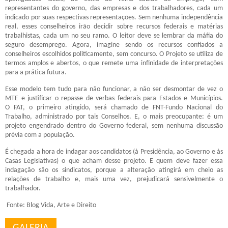
representantes do governo, das empresas e dos trabalhadores, cada um
indicado por suas respectivas representações. Sem nenhuma independência
real, esses conselheiros irão decidir sobre recursos federais e matérias
trabalhistas, cada um no seu ramo. O leitor deve se lembrar da máfia do
seguro desemprego. Agora, imagine sendo os recursos confiados a
conselheiros escolhidos politicamente, sem concurso. O Projeto se utiliza de
termos amplos e abertos, o que remete uma infinidade de interpretações
para a prática futura.
Esse modelo tem tudo para não funcionar, a não ser desmontar de vez o
MTE e justificar o repasse de verbas federais para Estados e Municípios.
O FAT, o primeiro atingido, será chamado de FNT-Fundo Nacional do
Trabalho, administrado por tais Conselhos. E, o mais preocupante: é um
projeto engendrado dentro do Governo federal, sem nenhuma discussão
prévia com a população.
É chegada a hora de indagar aos candidatos (à Presidência, ao Governo e às
Casas Legislativas) o que acham desse projeto. E quem deve fazer essa
indagação são os sindicatos, porque a alteração atingirá em cheio as
relações de trabalho e, mais uma vez, prejudicará sensivelmente o
trabalhador.
Fonte: Blog Vida, Arte e Direito
GALERIA