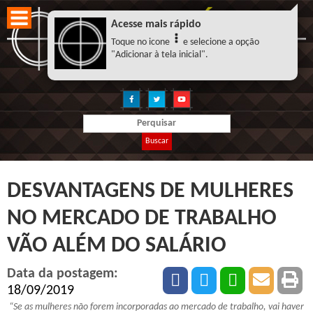
Acesse mais rápido
Toque no icone
e selecione a opção
"Adicionar à tela inicial".
Buscar
DESVANTAGENS DE MULHERES
NO MERCADO DE TRABALHO
VÃO ALÉM DO SALÁRIO
Data da postagem:
18/09/2019
“Se as mulheres não forem incorporadas ao mercado de trabalho, vai haver