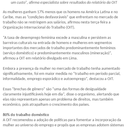
um custo”, afirma especialista sobre resultados do relatório da OIT
As mulheres ganham 17% menos que os homens na América Latina e no
Caribe, mas as “condições desfavoráveis” que enfrentam no mercado de
trabalho não se restringem aos salários, afirmou nesta terça-feira a
Organização Internacional do Trabalho (OIT).
“A taxa de desemprego feminina excede a masculina e persistem as
barreiras culturais na entrada de homens e mulheres em segmentos
importantes dos mercados de trabalho predominantemente femininos
(serviço doméstico) e predominantemente masculinos (mineração)”,
afirmou a OIT em relatório divulgado em Lima.
Embora a presença da mulher no mercado de trabalho tenha aumentado
significativamente, foi em maior medida no “trabalho em período parcial,
informalidade, emprego esporádico e autoemprego”, destacou a OIT.
Essas “brechas de gênero” são “uma das formas de desigualdade
claramente injustificáveis hoje em dia”, disse o organismo, alertando que
elas não representam apenas um problema de direitos, mas também
econômico, pois atrapalham o crescimento dos países.
80% do trabalho doméstico
A OIT recomendou a adoção de políticas para fomentar a incorporação da
mulher ao universo do emprego e propôs que as empresas adotem sistemas