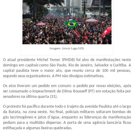
Imagem: Júnior Lago/UOL
O atual presidente Michel Temer (PMDB) foi alvo de manifestações neste
domingo em capitais como São Paulo, Rio de Janeiro, Salvador e Curitiba. A
capital paulista teve o maior ato, que reuniu cerca de 100 mil pessoas,
segundo seus organizadores. A PM não divulgou estimativas.
Os atos tiveram um pedido em comum: o pedido por novas eleições, após
ser consumado o impeachment de Dilma Rousseff (PT) em votação feita por
senadores na última quarta (31).
O protesto foi pacífico durante todo o trajeto da avenida Paulista até o largo
da Batata, na zona oeste. No final, policiais militares soltaram bombas de
gás lacrimogêneo e jatos d´água, enquanto as lideranças da manifestação
pediam para a multidão dispersar. A porta de uma agência bancária ficou
estilhaçada e algumas lixeiras quebradas.