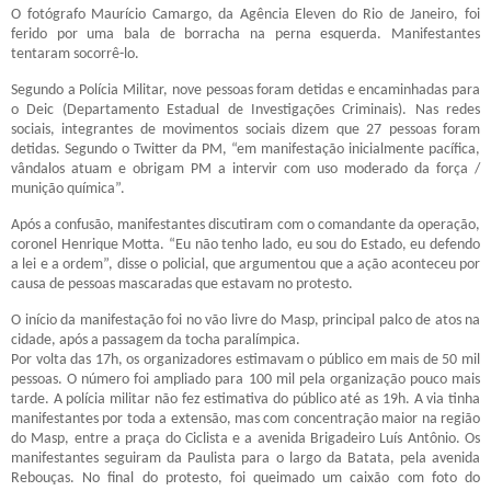
O fotógrafo Maurício Camargo, da Agência Eleven do Rio de Janeiro, foi
ferido por uma bala de borracha na perna esquerda. Manifestantes
tentaram socorrê-lo.
Segundo a Polícia Militar, nove pessoas foram detidas e encaminhadas para
o Deic (Departamento Estadual de Investigações Criminais). Nas redes
sociais, integrantes de movimentos sociais dizem que 27 pessoas foram
detidas. Segundo o Twitter da PM, “em manifestação inicialmente pacífica,
vândalos atuam e obrigam PM a intervir com uso moderado da força /
munição química”.
Após a confusão, manifestantes discutiram com o comandante da operação,
coronel Henrique Motta. “Eu não tenho lado, eu sou do Estado, eu defendo
a lei e a ordem”, disse o policial, que argumentou que a ação aconteceu por
causa de pessoas mascaradas que estavam no protesto.
O início da manifestação foi no vão livre do Masp, principal palco de atos na
cidade, após a passagem da tocha paralímpica.
Por volta das 17h, os organizadores estimavam o público em mais de 50 mil
pessoas. O número foi ampliado para 100 mil pela organização pouco mais
tarde. A polícia militar não fez estimativa do público até as 19h. A via tinha
manifestantes por toda a extensão, mas com concentração maior na região
do Masp, entre a praça do Ciclista e a avenida Brigadeiro Luís Antônio. Os
manifestantes seguiram da Paulista para o largo da Batata, pela avenida
Rebouças. No final do protesto, foi queimado um caixão com foto do