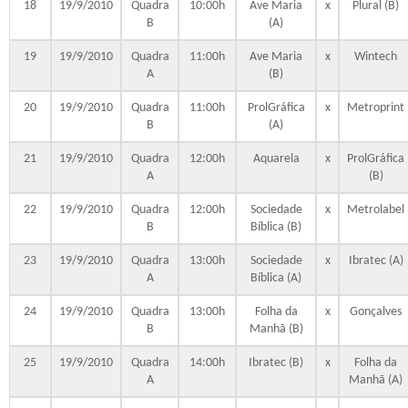
18
19/9/2010
Quadra
10:00h
Ave Maria
x
Plural (B)
B
(A)
19
19/9/2010
Quadra
11:00h
Ave Maria
x
Wintech
A
(B)
20
19/9/2010
Quadra
11:00h
ProlGráfica
x
Metroprint
B
(A)
21
19/9/2010
Quadra
12:00h
Aquarela
x
ProlGráfica
A
(B)
22
19/9/2010
Quadra
12:00h
Sociedade
x
Metrolabel
B
Bíblica (B)
23
19/9/2010
Quadra
13:00h
Sociedade
x
Ibratec (A)
A
Bíblica (A)
24
19/9/2010
Quadra
13:00h
Folha da
x
Gonçalves
B
Manhã (B)
25
19/9/2010
Quadra
14:00h
Ibratec (B)
x
Folha da
A
Manhã (A)