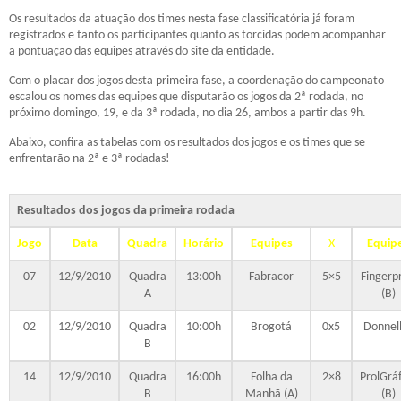
Os resultados da atuação dos times nesta fase classificatória já foram
registrados e tanto os participantes quanto as torcidas podem acompanhar
a pontuação das equipes através do site da entidade.
Com o placar dos jogos desta primeira fase, a coordenação do campeonato
escalou os nomes das equipes que disputarão os jogos da 2ª rodada, no
próximo domingo, 19, e da 3ª rodada, no dia 26, ambos a partir das 9h.
Abaixo, confira as tabelas com os resultados dos jogos e os times que se
enfrentarão na 2ª e 3ª rodadas!
Resultados dos jogos da primeira rodada
Jogo
Data
Quadra
Horário
Equipes
X
Equip
07
12/9/2010
Quadra
13:00h
Fabracor
5×5
Fingerpr
A
(B)
02
12/9/2010
Quadra
10:00h
Brogotá
0x5
Donnel
B
14
12/9/2010
Quadra
16:00h
Folha da
2×8
ProlGráf
B
Manhã (A)
(B)