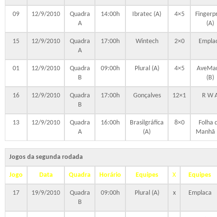
09
12/9/2010
Quadra
14:00h
Ibratec (A)
4×5
Fingerpr
A
(A)
15
12/9/2010
Quadra
17:00h
Wintech
2×0
Empla
A
01
12/9/2010
Quadra
09:00h
Plural (A)
4×5
AveMar
B
(B)
16
12/9/2010
Quadra
17:00h
Gonçalves
12×1
R W 
B
13
12/9/2010
Quadra
16:00h
Brasilgráfica
8×0
Folha 
A
(A)
Manhã 
Jogos da segunda rodada
Jogo
Data
Quadra
Horário
Equipes
X
Equipes
17
19/9/2010
Quadra
09:00h
Plural (A)
x
Emplaca
B