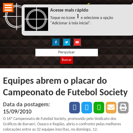
Acesse mais rápido
Toque no icone
e selecione a opção
"Adicionar à tela inicial".
Buscar
Equipes abrem o placar do
Campeonato de Futebol Society
Data da postagem:
15/09/2010
O 16º Campeonato de Futebol Society, promovido pelo Sindicato dos
Gráficos de Barueri, Osasco e Região, abriu o confronto pelas melhores
colocações entre as 32 equipes inscritas, no domingo, 12.