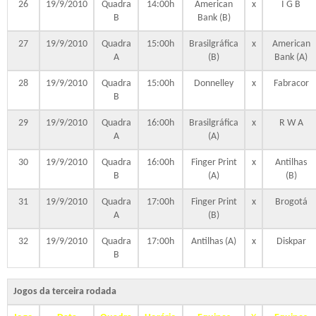
26
19/9/2010
Quadra
14:00h
American
x
I G B
B
Bank (B)
27
19/9/2010
Quadra
15:00h
Brasilgráfica
x
American
A
(B)
Bank (A)
28
19/9/2010
Quadra
15:00h
Donnelley
x
Fabracor
B
29
19/9/2010
Quadra
16:00h
Brasilgráfica
x
R W A
A
(A)
30
19/9/2010
Quadra
16:00h
Finger Print
x
Antilhas
B
(A)
(B)
31
19/9/2010
Quadra
17:00h
Finger Print
x
Brogotá
A
(B)
32
19/9/2010
Quadra
17:00h
Antilhas (A)
x
Diskpar
B
Jogos da terceira rodada