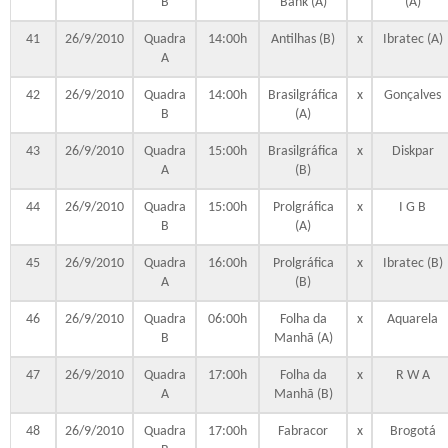
B
Bank (A)
(A)
41
26/9/2010
Quadra
14:00h
Antilhas (B)
x
Ibratec (A)
A
42
26/9/2010
Quadra
14:00h
Brasilgráfica
x
Gonçalves
B
(A)
43
26/9/2010
Quadra
15:00h
Brasilgráfica
x
Diskpar
A
(B)
44
26/9/2010
Quadra
15:00h
Prolgráfica
x
I G B
B
(A)
45
26/9/2010
Quadra
16:00h
Prolgráfica
x
Ibratec (B)
A
(B)
46
26/9/2010
Quadra
06:00h
Folha da
x
Aquarela
B
Manhã (A)
47
26/9/2010
Quadra
17:00h
Folha da
x
R W A
A
Manhã (B)
48
26/9/2010
Quadra
17:00h
Fabracor
x
Brogotá