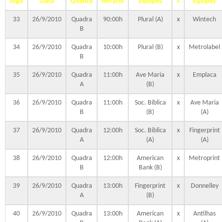
Jogo
Data
Quadra
Horário
Equipes
X
Equipes
33
26/9/2010
Quadra
90:00h
Plural (A)
x
Wintech
B
34
26/9/2010
Quadra
10:00h
Plural (B)
x
Metrolabel
B
35
26/9/2010
Quadra
11:00h
Ave Maria
x
Emplaca
A
(B)
36
26/9/2010
Quadra
11:00h
Soc. Bíblica
x
Ave Maria
B
(B)
(A)
37
26/9/2010
Quadra
12:00h
Soc. Bíblica
x
Fingerprint
A
(A)
(A)
38
26/9/2010
Quadra
12:00h
American
x
Metroprint
B
Bank (B)
39
26/9/2010
Quadra
13:00h
Fingerprint
x
Donnelley
A
(B)
40
26/9/2010
Quadra
13:00h
American
x
Antilhas