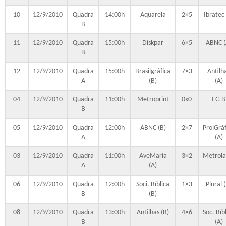
10
12/9/2010
Quadra
14:00h
Aquarela
2×5
Ibratec 
B
11
12/9/2010
Quadra
15:00h
Diskpar
6×5
ABNC (
B
12
12/9/2010
Quadra
15:00h
Brasilgráfica
7×3
Antilh
A
(B)
(A)
04
12/9/2010
Quadra
11:00h
Metroprint
0x0
I G B
B
05
12/9/2010
Quadra
12:00h
ABNC (B)
2×7
ProlGráf
A
(A)
03
12/9/2010
Quadra
11:00h
AveMaria
3×2
Metrola
A
(A)
06
12/9/2010
Quadra
12:00h
Soci. Bíblica
1×3
Plural 
B
(B)
08
12/9/2010
Quadra
13:00h
Antilhas (B)
4×6
Soc. Bíb
B
(A)