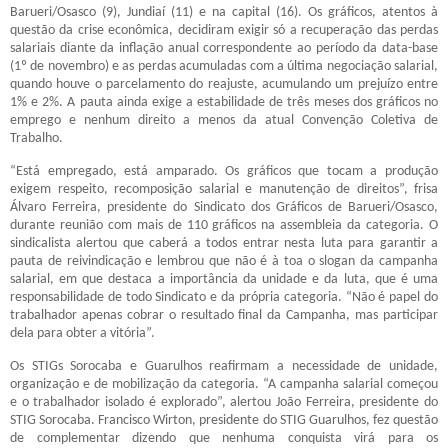
Barueri/Osasco (9), Jundiaí (11) e na capital (16). Os gráficos, atentos à
questão da crise econômica, decidiram exigir só a recuperação das perdas
salariais diante da inflação anual correspondente ao período da data-base
(1º de novembro) e as perdas acumuladas com a última negociação salarial,
quando houve o parcelamento do reajuste, acumulando um prejuízo entre
1% e 2%. A pauta ainda exige a estabilidade de três meses dos gráficos no
emprego e nenhum direito a menos da atual Convenção Coletiva de
Trabalho.
“Está empregado, está amparado. Os gráficos que tocam a produção
exigem respeito, recomposição salarial e manutenção de direitos”, frisa
Álvaro Ferreira, presidente do Sindicato dos Gráficos de Barueri/Osasco,
durante reunião com mais de 110 gráficos na assembleia da categoria. O
sindicalista alertou que caberá a todos entrar nesta luta para garantir a
pauta de reivindicação e lembrou que não é à toa o slogan da campanha
salarial, em que destaca a importância da unidade e da luta, que é uma
responsabilidade de todo Sindicato e da própria categoria. “Não é papel do
trabalhador apenas cobrar o resultado final da Campanha, mas participar
dela para obter a vitória”.
Os STIGs Sorocaba e Guarulhos reafirmam a necessidade de unidade,
organização e de mobilização da categoria. “A campanha salarial começou
e o trabalhador isolado é explorado”, alertou João Ferreira, presidente do
STIG Sorocaba. Francisco Wirton, presidente do STIG Guarulhos, fez questão
de complementar dizendo que nenhuma conquista virá para os