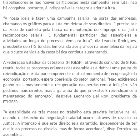
trabalhadores se não houver participação nesta campanha: sem luta, não
há conquista, portanto, é indispensável a categoria aderir à luta.
“A nossa ideia é fazer uma campanha salarial na porta das empresas,
chamando os gráficos para a luta em defesa de seus direitos. É preciso sair
da zona de conforto pela busca da manutenção do emprego e da justa
recomposição salarial. É fundamental participar das assembleias e
atividades ao longo do processo. Vem pra luta”, diz Leandro Rodrigues,
presidente do STIG Jundiaí, lembrando aos gráficos na assembleia da região
que o custo de vida e da cesta básica continua aumentando.
A Federação Estadual da categoria (FTIGESP), através do conjunto de STIGs,
reuniu todas as propostas oriundas das assembleias e definiu uma pauta de
reivindicação enxuta por compreender o atual momento de recuperação da
economia, portanto, espera coerência do setor patronal. “Não exigiremos
ganho real, mas somente a recuperação das perdas com a inflação. Não
pedimos mais direitos, mas a garantia do que já existe. E reivindicamos a
manutenção do emprego”, descreve Leonardo Del Roy, presidente da
FTIGESP.
“A estabilidade de três meses no trabalho está prevista inclusive na lei,
quando o desfecho da negociação salarial ocorre através de dissídio na
Justiça. A intenção é que este direito seja garantido, independente de ter
que ir ao processo de dissídio, mas de forma acordada”, disse Ferreira na
assembleia.