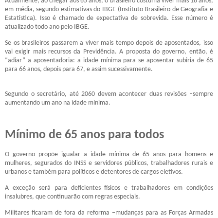
Atualmente, ao chegar aos 65 anos, o brasileiro costuma viver mais 18 anos,
em média, segundo estimativas do IBGE (Instituto Brasileiro de Geografia e
Estatística). Isso é chamado de expectativa de sobrevida. Esse número é
atualizado todo ano pelo IBGE.
Se os brasileiros passarem a viver mais tempo depois de aposentados, isso
vai exigir mais recursos da Previdência. A proposta do governo, então, é
“adiar” a aposentadoria: a idade mínima para se aposentar subiria de 65
para 66 anos, depois para 67, e assim sucessivamente.
Segundo o secretário, até 2060 devem acontecer duas revisões –sempre
aumentando um ano na idade mínima.
Mínimo de 65 anos para todos
O governo propõe igualar a idade mínima de 65 anos para homens e
mulheres, segurados do INSS e servidores públicos, trabalhadores rurais e
urbanos e também para políticos e detentores de cargos eletivos.
A exceção será para deficientes físicos e trabalhadores em condições
insalubres, que continuarão com regras especiais.
Militares ficaram de fora da reforma –mudanças para as Forças Armadas