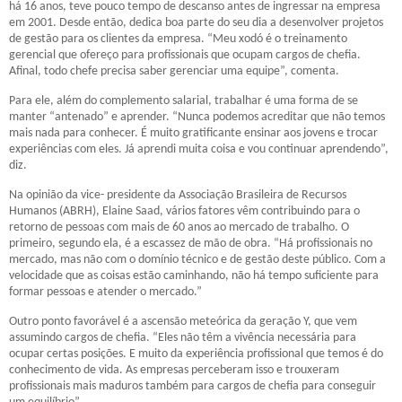
há 16 anos, teve pouco tempo de descanso antes de ingressar na empresa
em 2001. Desde então, dedica boa parte do seu dia a desenvolver projetos
de gestão para os clientes da empresa. “Meu xodó é o treinamento
gerencial que ofereço para profissionais que ocupam cargos de chefia.
Afinal, todo chefe precisa saber gerenciar uma equipe”, comenta.
Para ele, além do complemento salarial, trabalhar é uma forma de se
manter “antenado” e aprender. “Nunca podemos acreditar que não temos
mais nada para conhecer. É muito gratificante ensinar aos jovens e trocar
experiências com eles. Já aprendi muita coisa e vou continuar aprendendo”,
diz.
Na opinião da vice- presidente da Associação Brasileira de Recursos
Humanos (ABRH), Elaine Saad, vários fatores vêm contribuindo para o
retorno de pessoas com mais de 60 anos ao mercado de trabalho. O
primeiro, segundo ela, é a escassez de mão de obra. “Há profissionais no
mercado, mas não com o domínio técnico e de gestão deste público. Com a
velocidade que as coisas estão caminhando, não há tempo suficiente para
formar pessoas e atender o mercado.”
Outro ponto favorável é a ascensão meteórica da geração Y, que vem
assumindo cargos de chefia. “Eles não têm a vivência necessária para
ocupar certas posições. E muito da experiência profissional que temos é do
conhecimento de vida. As empresas perceberam isso e trouxeram
profissionais mais maduros também para cargos de chefia para conseguir