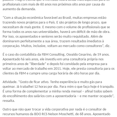
profissionais com mais de 60 anos nos próximos oito anos por causa do
aumento da demanda.
“Com a situação econômica favorável ao Brasil, muitas empresas estão
trazendo novos projetos para o País. E são projetos de longo prazo, que
necessitam de mais gente. E mesmo com o volume de profissionais que se
forma todos os anos nas universidades, haverá um déficit de mão de obra.
Por isso, os aposentados e seniores serão muito requisitado. Além de
dominarem perfeitamente a sua área, trazem resultados imediatos à
corporação. Muitos, inclusive, voltam ao mercado como consultores”, diz.
É o caso do contabilista da FBM Consulting, Osvaldo Cesarino, de 59 anos.
Aposentado há seis anos, ele investiu em uma consultoria própria nos
primeiros anos de “liberdade” e depois foi convidado pela empresa para
voltar ao mercado de trabalho em 2011. Hoje, ele presta consultoria para os
clientes da FBM e cumpre uma carga horária de oito horas por dia.
Atividade. “Gosto de ficar ativo. Tenho experiência e muito gás para
queimar. Já trabalhei 12 horas por dia. Para mim o que faço hoje é tranquilo.
É uma forma de complementar a minha renda mensal – afinal todos sabem
do encolhimento dos salários com a aposentadoria – e me manter ocupado”,
ressalta.
Outro que não quer trocar a vida corporativa por nada é o consultor de
recursos humanos da BDO RCS Nelson Moschetti, de 68 anos. Aposentado