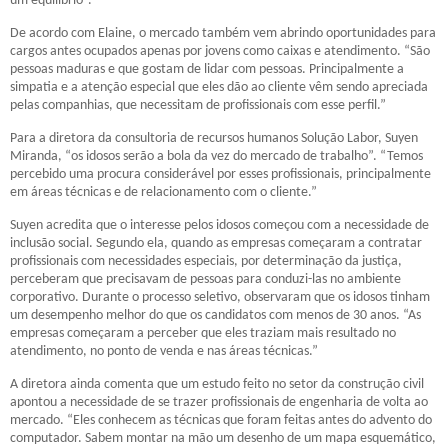
um equilíbrio”.
De acordo com Elaine, o mercado também vem abrindo oportunidades para
cargos antes ocupados apenas por jovens como caixas e atendimento. “São
pessoas maduras e que gostam de lidar com pessoas. Principalmente a
simpatia e a atenção especial que eles dão ao cliente vêm sendo apreciada
pelas companhias, que necessitam de profissionais com esse perfil.”
Para a diretora da consultoria de recursos humanos Solução Labor, Suyen
Miranda, “os idosos serão a bola da vez do mercado de trabalho”. “Temos
percebido uma procura considerável por esses profissionais, principalmente
em áreas técnicas e de relacionamento com o cliente.”
Suyen acredita que o interesse pelos idosos começou com a necessidade de
inclusão social. Segundo ela, quando as empresas começaram a contratar
profissionais com necessidades especiais, por determinação da justiça,
perceberam que precisavam de pessoas para conduzi-las no ambiente
corporativo. Durante o processo seletivo, observaram que os idosos tinham
um desempenho melhor do que os candidatos com menos de 30 anos. “As
empresas começaram a perceber que eles traziam mais resultado no
atendimento, no ponto de venda e nas áreas técnicas.”
A diretora ainda comenta que um estudo feito no setor da construção civil
apontou a necessidade de se trazer profissionais de engenharia de volta ao
mercado. “Eles conhecem as técnicas que foram feitas antes do advento do
computador. Sabem montar na mão um desenho de um mapa esquemático,