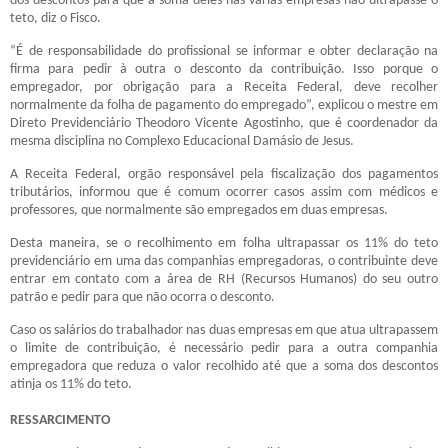
dos descontos para que a soma deles nas várias empresas não ultrapasse o
teto, diz o Fisco.
“É de responsabilidade do profissional se informar e obter declaração na
firma para pedir à outra o desconto da contribuição. Isso porque o
empregador, por obrigação para a Receita Federal, deve recolher
normalmente da folha de pagamento do empregado”, explicou o mestre em
Direto Previdenciário Theodoro Vicente Agostinho, que é coordenador da
mesma disciplina no Complexo Educacional Damásio de Jesus.
A Receita Federal, orgão responsável pela fiscalização dos pagamentos
tributários, informou que é comum ocorrer casos assim com médicos e
professores, que normalmente são empregados em duas empresas.
Desta maneira, se o recolhimento em folha ultrapassar os 11% do teto
previdenciário em uma das companhias empregadoras, o contribuinte deve
entrar em contato com a área de RH (Recursos Humanos) do seu outro
patrão e pedir para que não ocorra o desconto.
Caso os salários do trabalhador nas duas empresas em que atua ultrapassem
o limite de contribuição, é necessário pedir para a outra companhia
empregadora que reduza o valor recolhido até que a soma dos descontos
atinja os 11% do teto.
RESSARCIMENTO