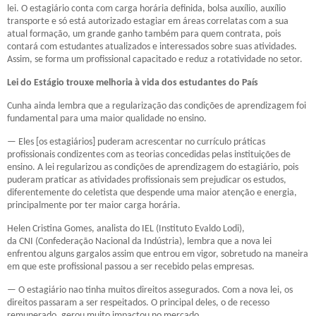
lei. O estagiário conta com carga horária definida, bolsa auxílio, auxílio
transporte e só está autorizado estagiar em áreas correlatas com a sua
atual formação, um grande ganho também para quem contrata, pois
contará com estudantes atualizados e interessados sobre suas atividades.
Assim, se forma um profissional capacitado e reduz a rotatividade no setor.
Lei do Estágio
trouxe melhoria à vida dos estudantes do País
Cunha ainda lembra que a regularização das condições de aprendizagem foi
fundamental para uma maior qualidade no ensino.
— Eles [os estagiários] puderam acrescentar no currículo práticas
profissionais condizentes com as teorias concedidas pelas instituições de
ensino. A lei regularizou as condições de aprendizagem do estagiário, pois
puderam praticar as atividades profissionais sem prejudicar os estudos,
diferentemente do celetista que despende uma maior atenção e energia,
principalmente por ter maior carga horária.
Helen Cristina Gomes, analista do
IEL
(Instituto Evaldo Lodi),
da
CNI
(
Confederação Nacional da Indústria
), lembra que a nova lei
enfrentou alguns gargalos assim que entrou em vigor, sobretudo na maneira
em que este profissional passou a ser recebido pelas empresas.
— O estagiário nao tinha muitos direitos assegurados. Com a nova lei, os
direitos passaram a ser respeitados. O principal deles, o de recesso
remunerado, gerou muito impactou no mercado.