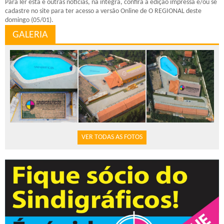
Para ler esta e outras notícias, na íntegra, confira a edição impressa e/ou se
cadastre no site
para ter acesso a versão Online de O REGIONAL deste
domingo (05/01).
GALERIA
VER TODAS AS FOTOS