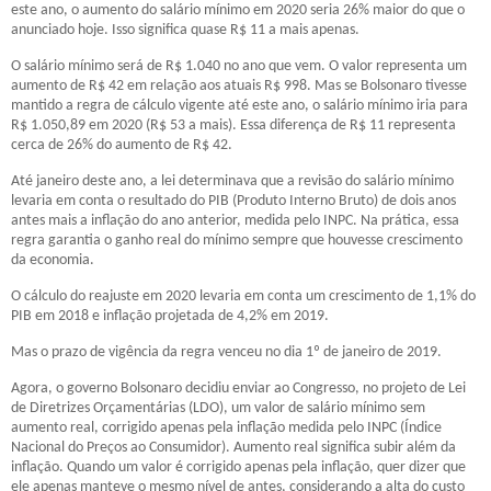
este ano, o aumento do salário mínimo em 2020 seria 26% maior do que o
anunciado hoje. Isso significa quase R$ 11 a mais apenas.
O salário mínimo será de R$ 1.040 no ano que vem. O valor representa um
aumento de R$ 42 em relação aos atuais R$ 998. Mas se Bolsonaro tivesse
mantido a regra de cálculo vigente até este ano, o salário mínimo iria para
R$ 1.050,89 em 2020 (R$ 53 a mais). Essa diferença de R$ 11 representa
cerca de 26% do aumento de R$ 42.
Até janeiro deste ano, a lei determinava que a revisão do salário mínimo
levaria em conta o resultado do PIB (Produto Interno Bruto) de dois anos
antes mais a inflação do ano anterior, medida pelo INPC. Na prática, essa
regra garantia o ganho real do mínimo sempre que houvesse crescimento
da economia.
O cálculo do reajuste em 2020 levaria em conta um crescimento de 1,1% do
PIB em 2018 e inflação projetada de 4,2% em 2019.
Mas o prazo de vigência da regra venceu no dia 1º de janeiro de 2019.
Agora, o governo Bolsonaro decidiu enviar ao Congresso, no projeto de Lei
de Diretrizes Orçamentárias (LDO), um valor de salário mínimo sem
aumento real, corrigido apenas pela inflação medida pelo INPC (Índice
Nacional do Preços ao Consumidor). Aumento real significa subir além da
inflação. Quando um valor é corrigido apenas pela inflação, quer dizer que
ele apenas manteve o mesmo nível de antes, considerando a alta do custo