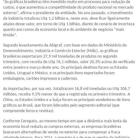
“As gráficas brasileiras têm investido muito em processos para redução de
custos, o que aumentou a competitividade do produto nacional no mercado
externo”, afirma o presidente da entidade. No ano passado, o investimento
da indústria totalizou US$ 1,2 bilhão e, neste ano, deve ficar ligeiramente
abaixo desse valor, em torno de US$ 1 bilhão, diante do cenário de incerteza
quanto aos rumos da economia local e do ambiente de negócios “mais
tímido”.
Segundo levantamento da Abigraf, com base em dados do Ministério do
Desenvolvimento, Indústria e Comércio Exterior (Mdic), as gráficas
brasileiras exportaram 27,9 mil toneladas de produtos no segundo
trimestre, com receita de US$ 76,1 milhões, valor 20,3% acima do verificado
entre janeiro e março deste ano. Os principais destinos foram os Estados
Unidos, Uruguai e México, e os principais itens exportados foram
embalagens, cartões impressos e cadernos.
As importações, por sua vez, totalizaram 16,8 mil toneladas ou US$ 106,7
milhões, receita 9,5% menor do que a registrada no primeiro trimestre. A
China, os Estados Unidos e a Suíça foram os principais vendedores de itens
gráficos ao Brasil, que foram liderados pelo segmento editorial (que
compreende livros e revistas).
Conforme Ceregato, ao mesmo tempo em que a dinâmica mais lenta da
economia local reduziu as compras externas, as empresas brasileiras
buscaram alternativas de venda no exterior para compensar a fraca
atividade interna. Para 2014, a previsão é a de que as vendas da indústria