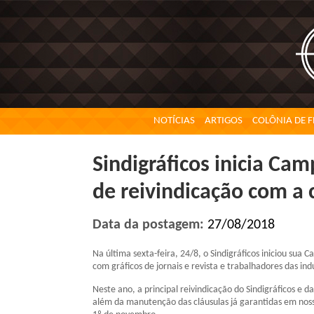
NOTÍCIAS
ARTIGOS
COLÔNIA DE F
Sindigráficos inicia Ca
de reivindicação com a 
Data da postagem:
27/08/2018
Na última sexta-feira, 24/8, o Sindigráficos iniciou sua
com gráficos de jornais e revista e trabalhadores das in
Neste ano, a principal reivindicação do Sindigráficos e 
além da manutençã
o das cláusulas já garantidas em nos