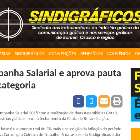
ÉRIAS
SINDIGRÁFICOS
CONVENÇÕES
BENEFÍCIOS
CONVÊNIOS
GA
mpanha Salarial e aprova pauta
categoria
 Campanha Salarial 2018 com a realização de duas Assembleias Gerais,
dústrias gráficas, para o fechamento da Pauta de Reivindicação.
da base é o aumento real de 3% mais a reposição da inflação do período,
sa Convenção Coletiva de Trabalho. A data-base do Sindigráficos é dia