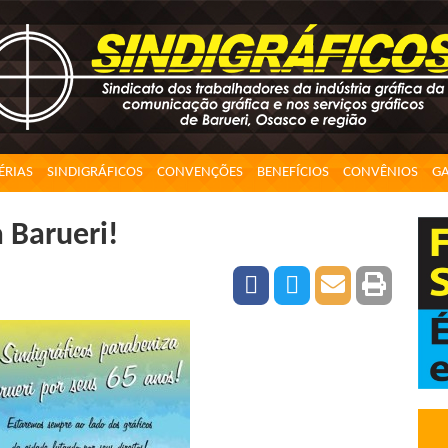
ÉRIAS
SINDIGRÁFICOS
CONVENÇÕES
BENEFÍCIOS
CONVÊNIOS
GA
 Barueri!