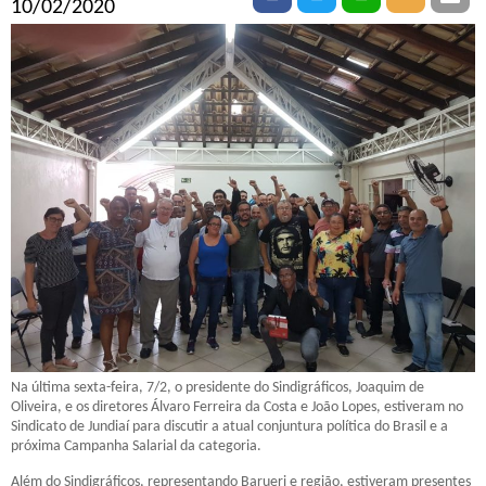
10/02/2020
Na última sexta-feira, 7/2, o presidente do Sindigráficos, Joaquim de
Oliveira, e os diretores Álvaro Ferreira da Costa e João Lopes, estiveram no
Sindicato de Jundiaí para discutir a atual conjuntura política do Brasil e a
próxima Campanha Salarial da categoria.
Além do Sindigráficos, representando Barueri e região, estiveram presentes