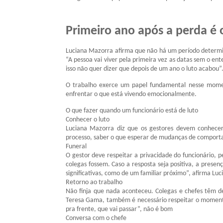
Primeiro ano após a perda é o 
Luciana Mazorra afirma que não há um período determin
“A pessoa vai viver pela primeira vez as datas sem o e
isso não quer dizer que depois de um ano o luto acabou”
O trabalho exerce um papel fundamental nesse momen
enfrentar o que está vivendo emocionalmente.
O que fazer quando um funcionário está de luto
Conhecer o luto
Luciana Mazorra diz que os gestores devem conhecer
processo, saber o que esperar de mudanças de comportam
Funeral
O gestor deve respeitar a privacidade do funcionário, 
colegas fossem. Caso a resposta seja positiva, a prese
significativas, como de um familiar próximo”, afirma Lu
Retorno ao trabalho
Não finja que nada aconteceu. Colegas e chefes têm de
Teresa Gama, também é necessário respeitar o momento 
pra frente, que vai passar”, não é bom
Conversa com o chefe