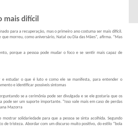
mais difícil
ado para a recuperação, mas o primeiro ano costuma ser mais difícil.
nte que morreu, como aniversário, Natal ou Dia das Mães”, afirma. “Mas
.
to, porque a pessoa pode mudar o foco e se sentir mais capaz de
 e estudar o que é luto e como ele se manifesta, para entender o
ento e identificar possíveis sintomas
perguntando se a cerimônia pode ser divulgada e se ele gostaria que os
nça pode ser um suporte importante. “Isso vale mais em caso de perdas
ciana Mazorra
 mostrar solidariedade para que a pessoa se sinta acolhida. Segundo
de tristeza. Abordar com um discurso muito positivo, do estilo “bola