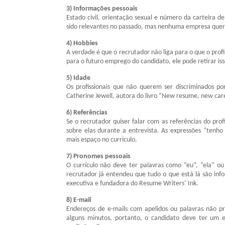
3) Informações pessoais
Estado civil, orientação sexual e número da carteira d
sido relevantes no passado, mas nenhuma empresa quer
4) Hobbies
A verdade é que o recrutador não liga para o que o profi
para o futuro emprego do candidato, ele pode retirar is
5) Idade
Os profissionais que não querem ser discriminados p
Catherine Jewell, autora do livro “New resume, new care
6) Referências
Se o recrutador quiser falar com as referências do pro
sobre elas durante a entrevista. As expressões “tenho
mais espaço no currículo.
7) Pronomes pessoais
O currículo não deve ter palavras como “eu”, “ela” ou
recrutador já entendeu que tudo o que está lá são info
executiva e fundadora do Resume Writers’ Ink.
8) E-mail
Endereços de e-mails com apelidos ou palavras não pr
alguns minutos, portanto, o candidato deve ter u