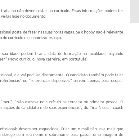
e trabalho não devem estar no currículo. Essas informações podem ter
 vê-las hoje no documento.
ssional gosta de fazer nas suas horas vagas. Se o hobby não é relevante
so do currículo e economizar espaço.
or sua idade podem tirar a data de formação na faculdade, segundo
er” (Novo currículo, nova carreira, em português).
fissional, ele vai pedi-las diretamente. O candidato também pode falar
 referências” ou “referências disponíveis” servem apenas para ocupar
 “meu”. “Não escreva no currículo na terceira ou primeira pessoa. O
rmações do candidato e de suas experiências”, diz Tina Nicolai, coach
ofissionais devem ser esquecidos. Criar um e-mail não leva mais que
m endereço com seu nome e sobrenome para passar uma imagem de