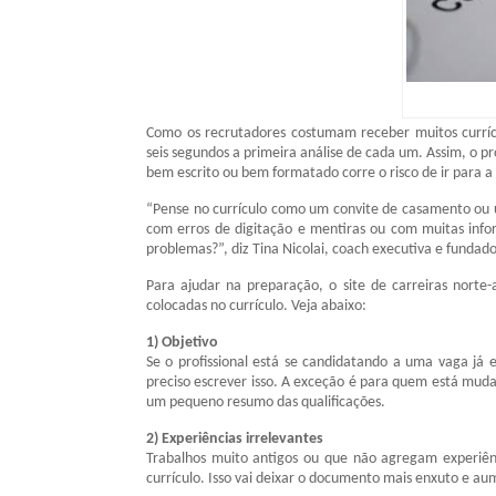
Como os recrutadores costumam receber muitos curríc
seis segundos a primeira análise de cada um. Assim, o pro
bem escrito ou bem formatado corre o risco de ir para a 
“Pense no currículo como um convite de casamento ou
com erros de digitação e mentiras ou com muitas info
problemas?”, diz Tina Nicolai, coach executiva e fundado
Para ajudar na preparação, o site de carreiras norte
colocadas no currículo. Veja abaixo:
1) Objetivo
Se o profissional está se candidatando a uma vaga já 
preciso escrever isso. A exceção é para quem está muda
um pequeno resumo das qualificações.
2) Experiências irrelevantes
Trabalhos muito antigos ou que não agregam experiê
currículo. Isso vai deixar o documento mais enxuto e aum