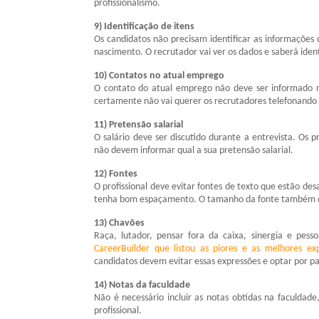
profissionalismo.
9) Identificação de itens
Os candidatos não precisam identificar as informações 
nascimento. O recrutador vai ver os dados e saberá ident
10) Contatos no atual emprego
O contato do atual emprego não deve ser informado n
certamente não vai querer os recrutadores telefonando p
11) Pretensão salarial
O salário deve ser discutido durante a entrevista. Os p
não devem informar qual a sua pretensão salarial.
12) Fontes
O profissional deve evitar fontes de texto que estão des
tenha bom espaçamento. O tamanho da fonte também dev
13) Chavões
Raça, lutador, pensar fora da caixa, sinergia e pes
CareerBuilder que listou as piores e as melhores exp
candidatos devem evitar essas expressões e optar por p
14) Notas da faculdade
Não é necessário incluir as notas obtidas na faculdad
profissional.