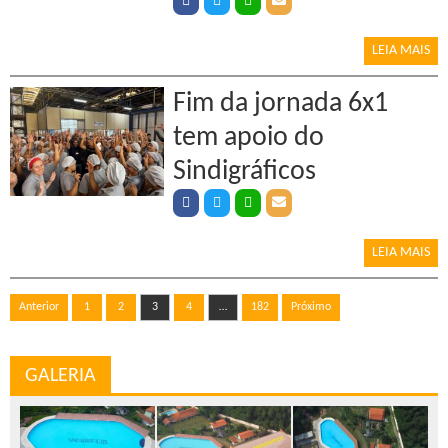
LEIA MAIS
Fim da jornada 6x1
tem apoio do
Sindigráficos
LEIA MAIS
Paginação de posts
Anterior
1
2
3
4
…
182
Próximo
GALERIA