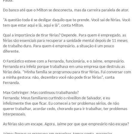
Paula.
Do banco até que o Milton se desconecta, mas da carreira paralela de ator.
“A questão toda é se desligar daquilo que te prende. Você sai de férias. Você
tem que estar aqui e lá, aqui e lá”, conta Milton.
Qual a importância de tirar férias? Depende. Para quem é empregado, as
férias são essenciais para recuperar a sanidade mental depois de 11 meses
de trabalho duro. Para quem é empresário, a situação é um pouco
diferente.
O Fantástico esteve com a Fernanda, funcionária, e o Jaime, empresário.
Fernanda era infeliz porque trabalhava em uma empresa que destruiu as
férias dela. “Minha família se programou para tirar férias. Fui conversar com
a minha gestora: não, dezembro você não pode tirar férias”, conta
Fernanda.
Max Gehringer: Mas continuou trabalhando?
Fernanda: Meus familiares curtindo o réveillon de Salvador, e eu
infelizmente tive que ficar. Eu comecei a ter problemas sérios, de não
querer trabalhar, acordar cedo, chorando para ir trabalhar, ter problemas
interpessoais.
As férias são um escape. Agora, Jaime por que que empresário não escapa?