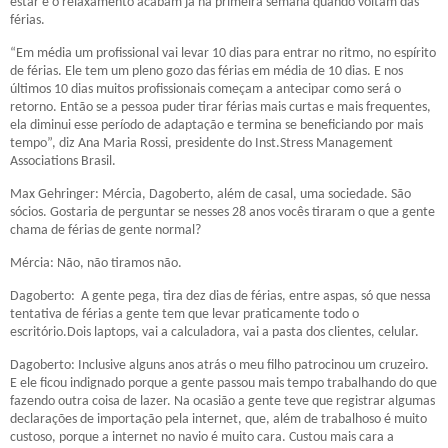
estar e o relaxamento acabam já na primeira semana quando voltam das
férias.
“Em média um profissional vai levar 10 dias para entrar no ritmo, no espírito
de férias. Ele tem um pleno gozo das férias em média de 10 dias. E nos
últimos 10 dias muitos profissionais começam a antecipar como será o
retorno. Então se a pessoa puder tirar férias mais curtas e mais frequentes,
ela diminui esse período de adaptação e termina se beneficiando por mais
tempo”, diz Ana Maria Rossi, presidente do Inst.Stress Management
Associations Brasil.
Max Gehringer: Mércia, Dagoberto, além de casal, uma sociedade. São
sócios. Gostaria de perguntar se nesses 28 anos vocês tiraram o que a gente
chama de férias de gente normal?
Mércia: Não, não tiramos não.
Dagoberto: A gente pega, tira dez dias de férias, entre aspas, só que nessa
tentativa de férias a gente tem que levar praticamente todo o
escritório.Dois laptops, vai a calculadora, vai a pasta dos clientes, celular.
Dagoberto: Inclusive alguns anos atrás o meu filho patrocinou um cruzeiro.
E ele ficou indignado porque a gente passou mais tempo trabalhando do que
fazendo outra coisa de lazer. Na ocasião a gente teve que registrar algumas
declarações de importação pela internet, que, além de trabalhoso é muito
custoso, porque a internet no navio é muito cara. Custou mais cara a