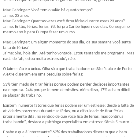
Jaime: Porque se preocupa em organizar, tomar conta, gerenciar.
Max Gehringer: Você tem o salão há quanto tempo?
Jaime: 23 anos.
Max Gehringer: Quantas vezes você tirou férias durante esses 23 anos?
Jaime: Então, férias, férias, 98, fui pro Caribe fiquei nove dias. Consegui no
mesmo ano ir para Europa fazer um curso.
Max Gehringer: Em algum momento do seu dia, da sua semana você sente
falta de férias?
Jaime: Sim, hoje sim. Até tenho vontade. Estou tentando me programa. Mas
nada de ‘ah, estou muito estressado’, não.
O Jaime não é o único. Olha só o que trabalhadores de São Paulo e de Porto
Alegre disseram em uma pesquisa sobre férias:
53% têm medo de tirar férias porque podem perder decisões importantes
na empresa. 24% porque temem demissões. Além disso, 17% acham difícil
se afastar do trabalho.
Existem inúmeros fatores que férias podem ser um estresse: desde a falta de
atividades prazerosas durante as férias, ou a dificuldade de tirar férias
propriamente dita, no sentido de que você fica de férias, mas continua
trabalhando”, destaca a psicóloga especialista em estresse Sâmia Simurro -.
E sabe o que é interessante? 67% dos trabalhadores disseram que o bem-